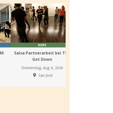
KURS
KURS
 M
Salsa Partnerarbeit bei The
Mambo Ignite im
Get Down
Ballroo
Donnerstag, Aug. 6, 2026
Donnerstag, Aug.
San José
San Jo