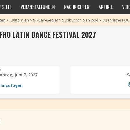
TSEITE
VERANSTALTUNGEN
NACHRICHTEN
ARTIKEL
VID
aten
>
Kalifornien
>
SF-Bay-Gebiet
>
Südbucht
>
San José
>
8. Jährliches Q
FRO LATIN DANCE FESTIVAL 2027
e
Montag, Juni 7, 2027
S
 hinzufügen
G