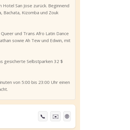
on Hotel San Jose zurück. Beginnend
sa, Bachata, Kizomba und Zouk
Queer und Trans Afro Latin Dance
onathan sowie Ah Tew und Edwin, mit
as gesicherte Selbstparken 32 $
inuten von 5:00 bis 23:00 Uhr einen
cht.
📞
✉️
🌐