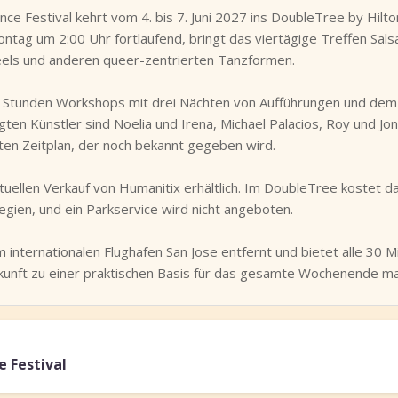
ance Festival kehrt vom 4. bis 7. Juni 2027 ins DoubleTree by Hilt
ntag um 2:00 Uhr fortlaufend, bringt das viertägige Treffen Sal
ls und anderen queer-zentrierten Tanzformen.
 Stunden Workshops mit drei Nächten von Aufführungen und dem 
en Künstler sind Noelia und Irena, Michael Palacios, Roy und J
ten Zeitplan, der noch bekannt gegeben wird.
uellen Verkauf von Humanitix erhältlich. Im DoubleTree kostet d
legien, und ein Parkservice wird nicht angeboten.
 internationalen Flughafen San Jose entfernt und bietet alle 30 M
rkunft zu einer praktischen Basis für das gesamte Wochenende ma
e Festival