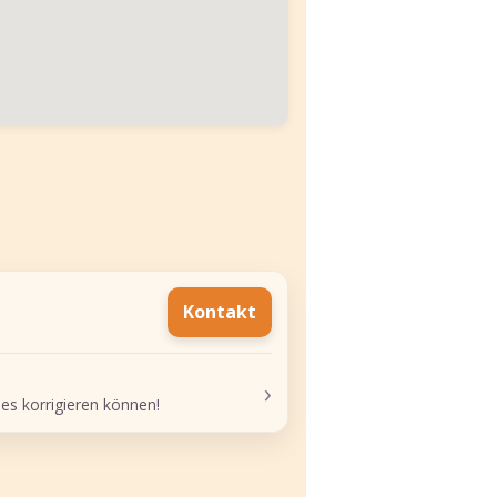
Kontakt
›
 es korrigieren können!