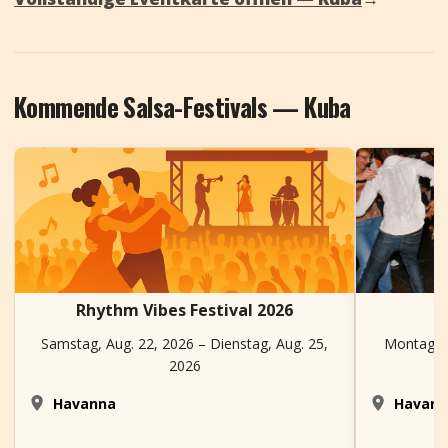
Kommende Salsa-Festivals — Kuba
Rhythm Vibes Festival 2026
Samstag, Aug. 22, 2026 – Dienstag, Aug. 25,
Montag, N
2026
Havanna
Havan