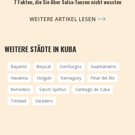
7 Fakten, die Sie über Salsa-Tanzen nicht wussten
WEITERE ARTIKEL LESEN
WEITERE STÄDTE IN KUBA
Bayamo
Bejucal
Cienfuegos
Guantánamo
Havanna
Holguín
Kamagüey
Pinar del Río
Remedios
Sancti Spiritus
Santiago de Cuba
Trinidad
Varadero