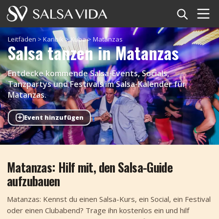
Startseite
Leitfäden
>
Karibik
>
Kuba
>
Matanzas
Salsa tanzen in Matanzas
Veranstaltungen
Entdecke kommende Salsa-Events, Socials,
Nachrichten
Tanzpartys und Festivals im Salsa-Kalender für
Matanzas.
Artikel
+
Event hinzufügen
Videos
Salsa-Begriffe
Matanzas: Hilf mit, den Salsa-Guide
aufzubauen
Shop
Matanzas: Kennst du einen Salsa-Kurs, ein Social, ein Festival
TuneTempo
oder einen Clubabend? Trage ihn kostenlos ein und hilf