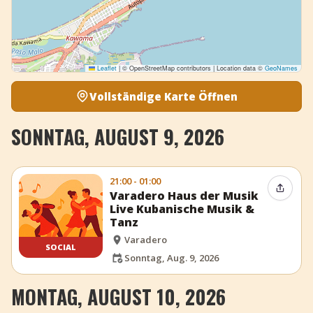
Leaflet
|
© OpenStreetMap contributors | Location data ©
GeoNames
Vollständige Karte Öffnen
SONNTAG, AUGUST 9, 2026
21:00 - 01:00
Event t
Varadero Haus der Musik
Live Kubanische Musik &
Tanz
Varadero
SOCIAL
Sonntag, Aug. 9, 2026
MONTAG, AUGUST 10, 2026