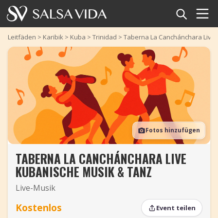
Startseite
Leitfäden
>
Karibik
>
Kuba
>
Trinidad
>
Taberna La Canchánchara Live 
Veranstaltungen
Nachrichten
Artikel
Fotos hinzufügen
Videos
TABERNA LA CANCHÁNCHARA LIVE
Salsa-Begriffe
KUBANISCHE MUSIK & TANZ
Shop
Live-Musik
TuneTempo
Kostenlos
Event teilen