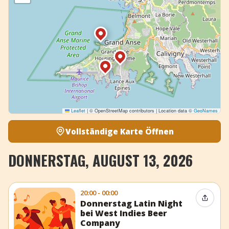
Leaflet
|
© OpenStreetMap contributors | Location data ©
GeoNames
Vollständige Karte Öffnen
DONNERSTAG, AUGUST 13, 2026
20:00 - 00:00
Event t
Donnerstag Latin Night
bei West Indies Beer
Company