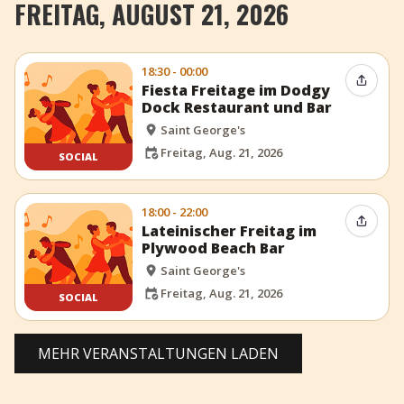
FREITAG, AUGUST 21, 2026
18:30 - 00:00
Event t
Fiesta Freitage im Dodgy
Dock Restaurant und Bar
Saint George's
Freitag, Aug. 21, 2026
SOCIAL
18:00 - 22:00
Event t
Lateinischer Freitag im
Plywood Beach Bar
Saint George's
Freitag, Aug. 21, 2026
SOCIAL
MEHR VERANSTALTUNGEN LADEN