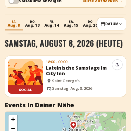
Salsakurse anzeigen
Kurse entdecken
→
+
Event hinzufügen
SA.
DO.
FR.
SA.
DO.
FR.
DATUM
Aug. 8
Aug. 13
Aug. 14
Aug. 15
Aug. 20
Aug. 21
SAMSTAG, AUGUST 8, 2026 (HEUTE)
18:00 - 00:00
Event t
Lateinische Samstage im
City Inn
Saint George's
Samstag, Aug. 8, 2026
SOCIAL
Events In Deiner Nähe
+
−