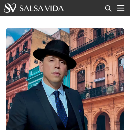
Startseite
Veranstaltungen
Nachrichten
Artikel
Videos
Salsa-Begriffe
Shop
TuneTempo