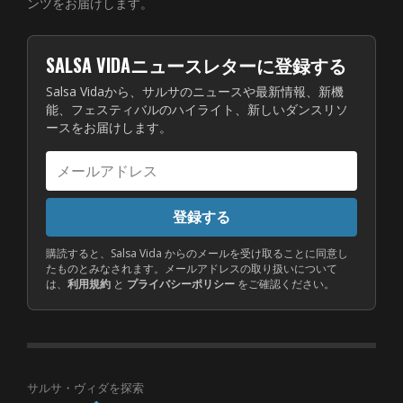
ンツをお届けします。
SALSA VIDAニュースレターに登録する
Salsa Vidaから、サルサのニュースや最新情報、新機
能、フェスティバルのハイライト、新しいダンスリソ
ースをお届けします。
メ
ー
ル
登録する
ア
ド
購読すると、Salsa Vida からのメールを受け取ることに同意し
たものとみなされます。メールアドレスの取り扱いについて
レ
は、
利用規約
と
プライバシーポリシー
をご確認ください。
ス
サルサ・ヴィダを探索