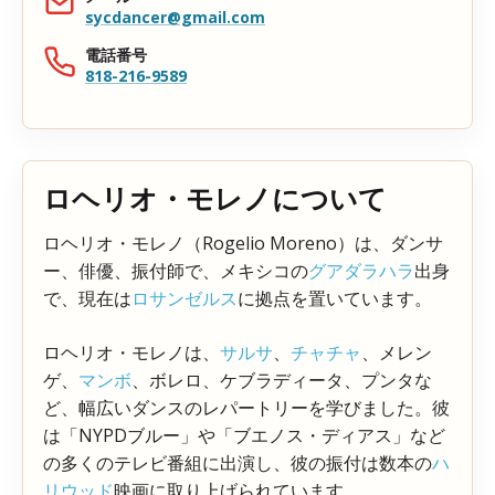
sycdancer@gmail.com
電話番号
818-216-9589
ロヘリオ・モレノについて
ロヘリオ・モレノ（Rogelio Moreno）は、ダンサ
ー、俳優、振付師で、メキシコの
グアダラハラ
出身
で、現在は
ロサンゼルス
に拠点を置いています。
ロヘリオ・モレノは、
サルサ
、
チャチャ
、メレン
ゲ、
マンボ
、ボレロ、ケブラディータ、プンタな
ど、幅広いダンスのレパートリーを学びました。彼
は「NYPDブルー」や「ブエノス・ディアス」など
の多くのテレビ番組に出演し、彼の振付は数本の
ハ
リウッド
映画に取り上げられています。