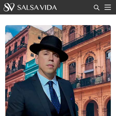
ホーム
イベント
ニュース
記事
動画
サルサ用語集
ショップ
TuneTempo