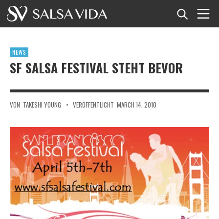
Startseite
NEWS
Veranstaltungen
SF SALSA FESTIVAL STEHT BEVOR
Nachrichten
VON
TAKESHI YOUNG
•
VERÖFFENTLICHT
MARCH 14, 2010
Artikel
Videos
Salsa-Begriffe
Shop
TuneTempo