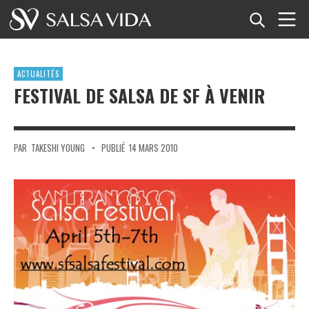
Accueil
ACTUALITÉS
Événements
FESTIVAL DE SALSA DE SF À VENIR
Actualités
PAR
TAKESHI YOUNG
•
PUBLIÉ
14 MARS 2010
Articles
Vidéos
Glossaire
Boutique
TuneTempo