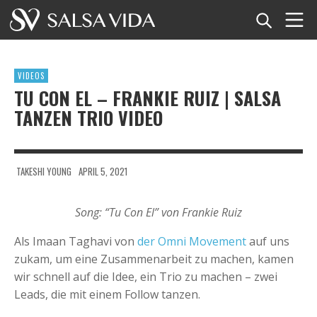
Startseite
VIDEOS
Veranstaltungen
TU CON EL – FRANKIE RUIZ | SALSA
TANZEN TRIO VIDEO
Nachrichten
Artikel
TAKESHI YOUNG
APRIL 5, 2021
Videos
Song: “Tu Con El” von Frankie Ruiz
Salsa-Begriffe
Als Imaan Taghavi von
der Omni Movement
auf uns
zukam, um eine Zusammenarbeit zu machen, kamen
Shop
wir schnell auf die Idee, ein Trio zu machen – zwei
Leads, die mit einem Follow tanzen.
TuneTempo