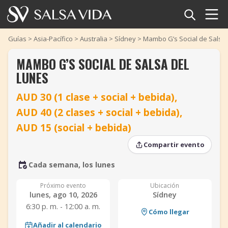
Inicio
Guías
>
Asia-Pacífico
>
Australia
>
Sídney
>
Mambo G’s Social de Salsa
MAMBO G’S SOCIAL DE SALSA DEL
Eventos
LUNES
Noticias
AUD 30 (1 clase + social + bebida),
‹
›
‹
›
AUD 40 (2 clases + social + bebida),
Artículos
AUD 15 (social + bebida)
Videos
Compartir evento
Glosario
Cada semana, los lunes
Próximo evento
Ubicación
Tienda
lunes, ago 10, 2026
Sídney
6:30 p. m. - 12:00 a. m.
Cómo llegar
TuneTempo
Añadir al calendario