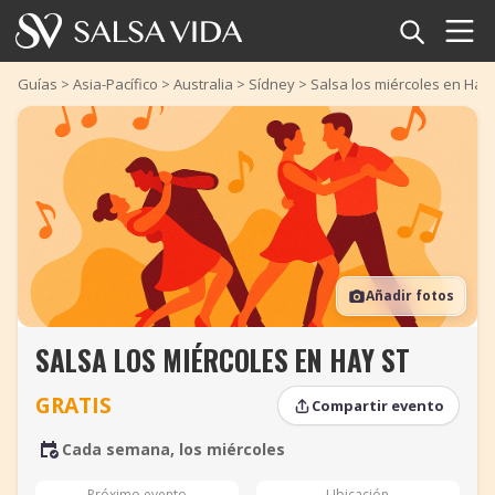
Inicio
Guías
>
Asia-Pacífico
>
Australia
>
Sídney
>
Salsa los miércoles en Hay 
Eventos
Noticias
Artículos
Añadir fotos
Videos
SALSA LOS MIÉRCOLES EN HAY ST
Glosario
GRATIS
Compartir evento
Tienda
Cada semana, los miércoles
TuneTempo
Próximo evento
Ubicación