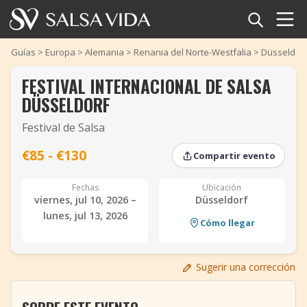
Inicio
Guías
>
Europa
>
Alemania
>
Renania del Norte-Westfalia
>
Düsseldor
FESTIVAL INTERNACIONAL DE SALSA
Eventos
DÜSSELDORF
Noticias
Festival de Salsa
Artículos
€85 - €130
Compartir evento
‹
‹
›
›
Videos
Fechas
Ubicación
viernes, jul 10, 2026 –
Düsseldorf
lunes, jul 13, 2026
Glosario
Cómo llegar
Tienda
Sugerir una corrección
TuneTempo