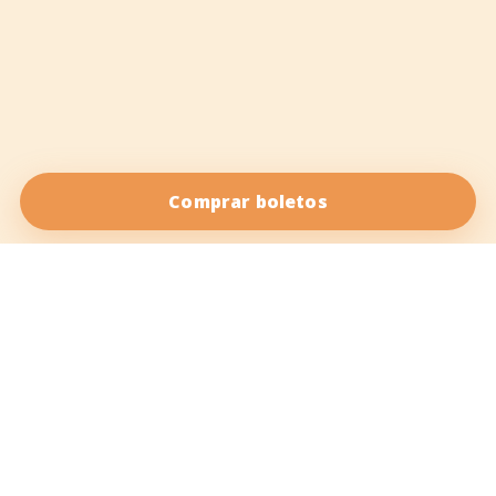
Comprar boletos
Salsa Vida es tu fuente de salsa online. Nuestro objetivo es
traerte el mejor contenido sobre
baile salsa
y otros
bailes latinos
, desde noticias y eventos hasta música,