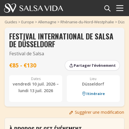
Accueil
Guides
>
Europe
>
Allemagne
>
Rhénanie-du-Nord-Westphalie
>
Düsse
FESTIVAL INTERNATIONAL DE SALSA
Événements
DE DÜSSELDORF
Actualités
Festival de Salsa
Articles
€85 - €130
Partager l’événement
‹
‹
›
›
Vidéos
Dates
Lieu
vendredi 10 juil. 2026 –
Düsseldorf
lundi 13 juil. 2026
Glossaire
Itinéraire
Boutique
Suggérer une modification
TuneTempo