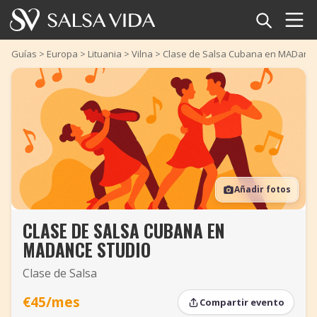
Inicio
Guías
>
Europa
>
Lituania
>
Vilna
>
Clase de Salsa Cubana en MADance
Eventos
Noticias
Artículos
Añadir fotos
Videos
CLASE DE SALSA CUBANA EN
Glosario
MADANCE STUDIO
Tienda
Clase de Salsa
TuneTempo
€45/mes
Compartir evento