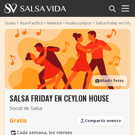
Inicio
Guías
>
Asia-Pacífico
>
Malasia
>
Kuala Lumpur
>
Salsa Friday en Ceyl
Eventos
Noticias
Artículos
Añadir fotos
Videos
SALSA FRIDAY EN CEYLON HOUSE
Glosario
Social de Salsa
Tienda
Gratis
Compartir evento
TuneTempo
Cada semana, los viernes