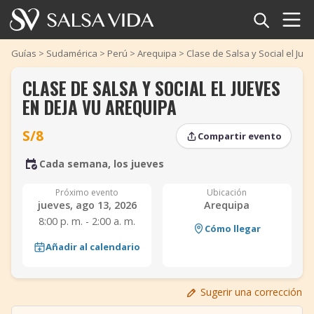
Inicio
Guías
>
Sudamérica
>
Perú
>
Arequipa
>
Clase de Salsa y Social el Ju
CLASE DE SALSA Y SOCIAL EL JUEVES
Eventos
EN DEJA VU AREQUIPA
Noticias
S/8
Compartir evento
Artículos
‹
›
Cada semana, los jueves
‹
›
Videos
Próximo evento
Ubicación
jueves, ago 13, 2026
Arequipa
8:00 p. m. - 2:00 a. m.
Glosario
Cómo llegar
Añadir al calendario
Tienda
Sugerir una corrección
TuneTempo