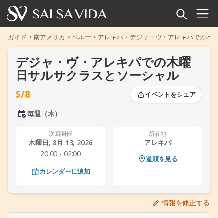
ホーム
ガイド
>
南アメリカ
>
ペルー
>
アレキパ
>
デジャ・ヴ・アレキパでの木
デジャ・ヴ・アレキパでの木曜
イベント
日サルサクラスとソーシャル
ニュース
S/8
イベントをシェア
記事
‹
›
毎週（木）
‹
›
動画
次回開催
所在地
木曜日, 8月 13, 2026
アレキパ
20:00 - 02:00
サルサ用語集
道順を見る
カレンダーに追加
ショップ
情報を修正する
TuneTempo