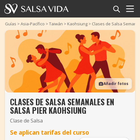
Inicio
Guías
>
Asia-Pacífico
>
Taiwán
>
Kaohsiung
>
Clases de Salsa Semanal
Eventos
Noticias
Artículos
Añadir fotos
Videos
CLASES DE SALSA SEMANALES EN
Glosario
SALSA PIER KAOHSIUNG
Tienda
Clase de Salsa
Se aplican tarifas del curso
TuneTempo