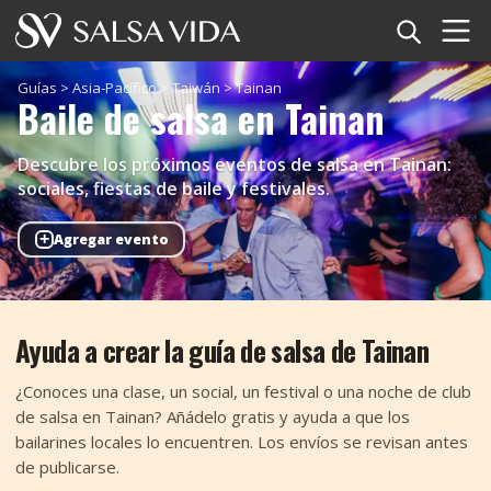
Inicio
Guías
>
Asia-Pacífico
>
Taiwán
>
Tainan
Baile de salsa en Tainan
Eventos
Descubre los próximos eventos de salsa en Tainan:
Noticias
sociales, fiestas de baile y festivales.
+
Agregar evento
Artículos
Videos
Ayuda a crear la guía de salsa de Tainan
Glosario
¿Conoces una clase, un social, un festival o una noche de club
Tienda
de salsa en Tainan? Añádelo gratis y ayuda a que los
bailarines locales lo encuentren. Los envíos se revisan antes
TuneTempo
de publicarse.