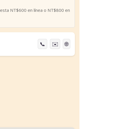
 cuesta NT$600 en línea o NT$800 en
📞
✉️
🌐