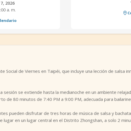
 7, 2026
:00 a. m.
C
alendario
nte Social de Viernes en Taipéi, que incluye una lección de salsa 
 la sesión se extiende hasta la medianoche en un ambiente relaj
erto de 80 minutos de 7:40 PM a 9:00 PM, adecuada para bailarine
antes pueden disfrutar de tres horas de música de salsa y bachata,
 lugar en un lugar central en el Distrito Zhongshan, a solo 2 minut