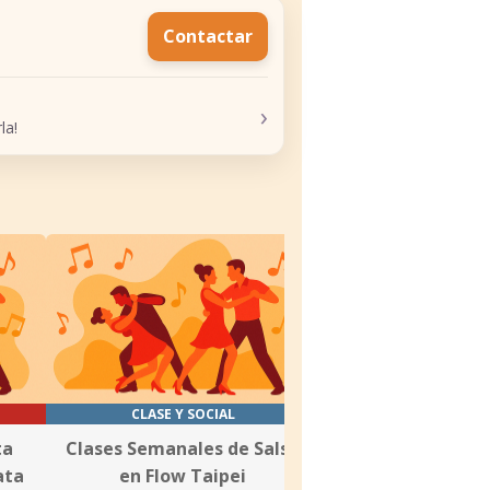
Contactar
›
la!
CLASE Y SOCIAL
CLASE
ta
Clases Semanales de Salsa
Clases de Salsa 
ata
en Flow Taipei
en La Salsa 