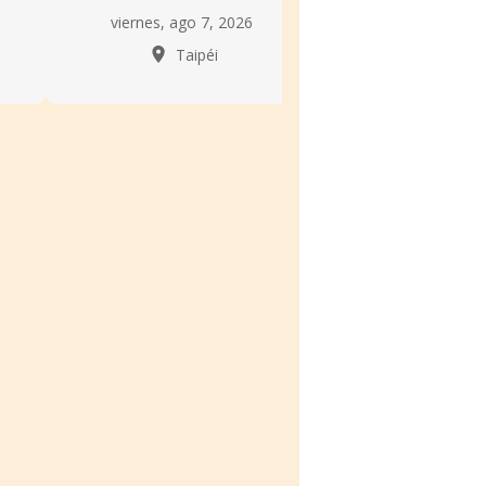
viernes, ago 7, 2026
jueves, ago 6,
Taipéi
Taipé