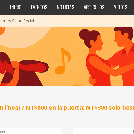
INICIO
EVENTOS
NOTICIAS
ARTÍCULOS
VIDEOS
iernes Salud Social
n línea) / NT$800 en la puerta; NT$300 solo fies
ento
U