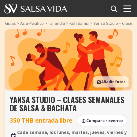
Inicio
Guías
>
Asia-Pacífico
>
Tailandia
>
Koh Samui
>
Yansa Studio – Clases
Eventos
Noticias
Artículos
Añadir fotos
Videos
YANSA STUDIO – CLASES SEMANALES
Glosario
DE SALSA & BACHATA
Tienda
350 THB entrada libre
Compartir evento
TuneTempo
Cada semana, los lunes, martes, jueves, viernes y