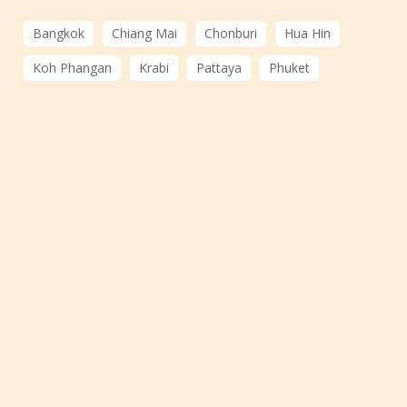
Bangkok
Chiang Mai
Chonburi
Hua Hin
Koh Phangan
Krabi
Pattaya
Phuket