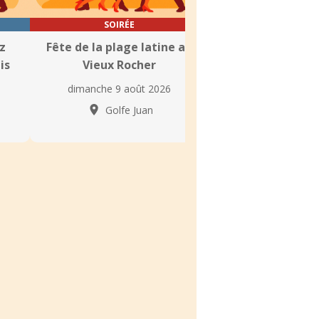
SOIRÉE
SOIRÉE
z
Fête de la plage latine au
Fête Salsa Lat
is
Vieux Rocher
Mojito à The Glo
dimanche 9 août 2026
dimanche 9 aoû
Golfe Juan
Antibe