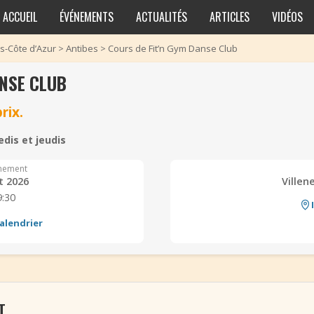
ACCUEIL
ÉVÉNEMENTS
ACTUALITÉS
ARTICLES
VIDÉOS
s-Côte d’Azur
>
Antibes
>
Cours de Fit’n Gym Danse Club
ANSE CLUB
rix.
edis et jeudis
nement
t 2026
Ville
9:30
alendrier
T