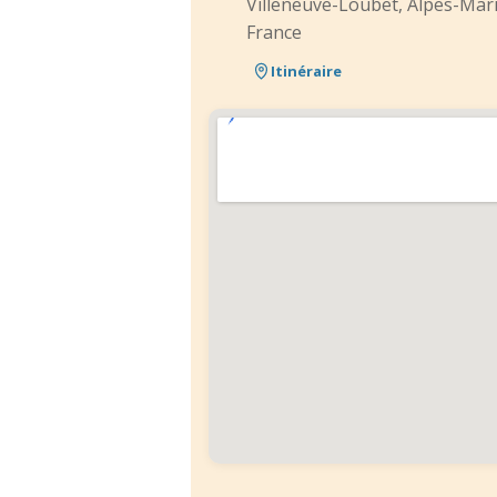
Villeneuve-Loubet, Alpes-Mar
France
Itinéraire