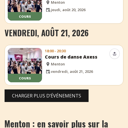
Menton
jeudi, août 20, 2026
COURS
VENDREDI, AOÛT 21, 2026
18:00 - 20:30
Partag
Cours de danse Axess
Menton
vendredi, août 21, 2026
COURS
CHARGER PLUS D’ÉVÉNEMENTS
Menton : en savoir plus sur la