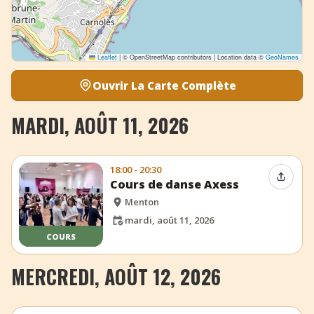
Leaflet
|
© OpenStreetMap contributors | Location data ©
GeoNames
Ouvrir La Carte Complète
MARDI, AOÛT 11, 2026
18:00 - 20:30
Partag
Cours de danse Axess
Menton
mardi, août 11, 2026
COURS
MERCREDI, AOÛT 12, 2026