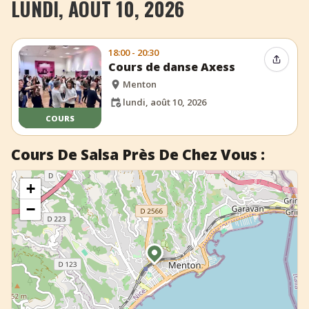
LUNDI, AOÛT 10, 2026
+
Ajouter un événement
18:00 - 20:30
Partag
Cours de danse Axess
Menton
lundi, août 10, 2026
COURS
Cours De Salsa Près De Chez Vous :
+
−