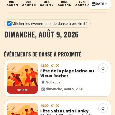
DIM.
LUN.
MER.
DIM.
LUN.
MER.
DATE
août 9
août 10
août 12
août 16
août 17
août 19
+
Ajouter un événement
Afficher les événements de danse à proximité
DIMANCHE, AOÛT 9, 2026
ÉVÉNEMENTS DE DANSE À PROXIMITÉ
18:00 - 01:00
Partag
Fête de la plage latine au
Vieux Rocher
Golfe Juan
dimanche, août 9, 2026
SOIRÉE
19:00 - 01:00
Partag
Fête Salsa Latin Funky