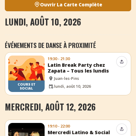
Ouvrir La Carte Complète
LUNDI, AOÛT 10, 2026
ÉVÉNEMENTS DE DANSE À PROXIMITÉ
19:30 - 21:30
Partag
Latin Break Party chez
Zapata – Tous les lundis
Juan-les-Pins
COURS ET
lundi, août 10, 2026
SOCIAL
MERCREDI, AOÛT 12, 2026
19:10 - 22:00
Partag
Mercredi Latino & Social