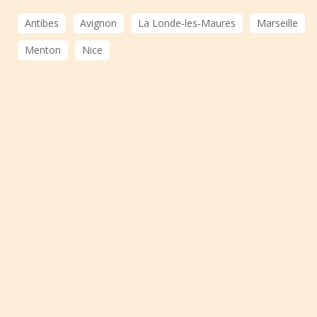
Antibes
Avignon
La Londe‑les‑Maures
Marseille
Menton
Nice