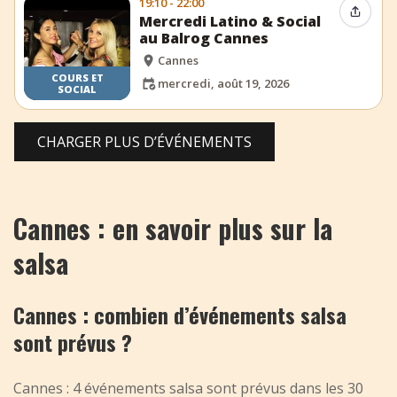
19:10 - 22:00
Partag
Mercredi Latino & Social
au Balrog Cannes
Cannes
COURS ET
mercredi, août 19, 2026
SOCIAL
CHARGER PLUS D’ÉVÉNEMENTS
Cannes : en savoir plus sur la
salsa
Cannes : combien d’événements salsa
sont prévus ?
Cannes : 4 événements salsa sont prévus dans les 30