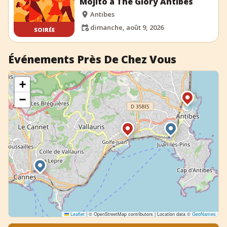
Mojito à The Glory Antibes
Antibes
dimanche, août 9, 2026
SOIRÉE
Événements Près De Chez Vous
+
−
Leaflet
|
© OpenStreetMap contributors | Location data ©
GeoNames