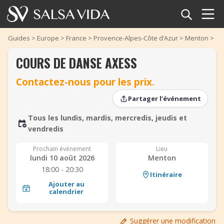
Accueil
Guides
>
Europe
>
France
>
Provence-Alpes-Côte d’Azur
>
Menton
>
Co
COURS DE DANSE AXESS
Événements
Contactez-nous pour les prix.
Actualités
Partager l’événement
‹
›
Articles
‹
›
Tous les lundis, mardis, mercredis, jeudis et
vendredis
Vidéos
Prochain événement
Lieu
lundi 10 août 2026
Menton
Glossaire
18:00 - 20:30
Itinéraire
Ajouter au
Boutique
calendrier
TuneTempo
Suggérer une modification