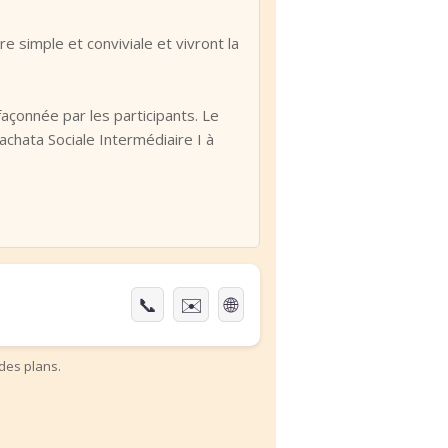
›
e simple et conviviale et vivront la
açonnée par les participants. Le
chata Sociale Intermédiaire I à
📞
✉️
🌐
des plans.