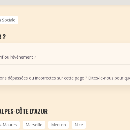
a Sociale
 ?
arif ou l’événement ?
ons dépassées ou incorrectes sur cette page ? Dites-le-nous pour que 
ALPES-CÔTE D’AZUR
s‑Maures
Marseille
Menton
Nice