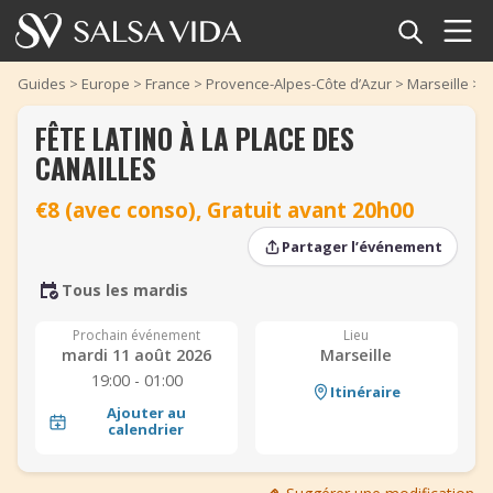
Accueil
Guides
>
Europe
>
France
>
Provence-Alpes-Côte d’Azur
>
Marseille
>
F
FÊTE LATINO À LA PLACE DES
Événements
CANAILLES
Actualités
€8 (avec conso), Gratuit avant 20h00
Articles
‹
‹
›
›
Partager l’événement
Tous les mardis
Vidéos
Prochain événement
Lieu
Glossaire
mardi 11 août 2026
Marseille
19:00 - 01:00
Itinéraire
Boutique
Ajouter au
calendrier
TuneTempo