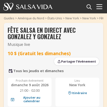
Accueil
Guides
>
Amérique du Nord
>
États-Unis
>
New York
>
New York
>
Fête 
FÊTE SALSA EN DIRECT AVEC
Événements
GONZALEZ Y GONZALEZ
Actualités
Musique live
10 $ (Gratuit les dimanches)
Articles
‹
‹
›
›
Partager l’événement
Vidéos
Tous les jeudis et dimanches
Glossaire
Prochain événement
Lieu
dimanche 9 août 2026
New York
Boutique
21:00 - 02:00
Itinéraire
Ajouter au
TuneTempo
calendrier