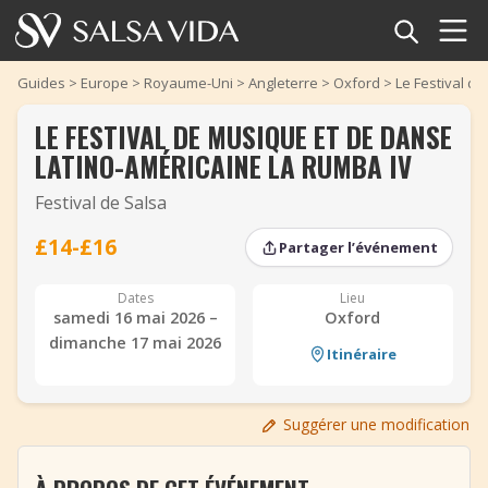
Accueil
Guides
>
Europe
>
Royaume-Uni
>
Angleterre
>
Oxford
>
Le Festival d
LE FESTIVAL DE MUSIQUE ET DE DANSE
Événements
LATINO-AMÉRICAINE LA RUMBA IV
Actualités
Festival de Salsa
Articles
£14-£16
Partager l’événement
‹
‹
›
›
Vidéos
Dates
Lieu
samedi 16 mai 2026 –
Oxford
dimanche 17 mai 2026
Glossaire
Itinéraire
Boutique
Suggérer une modification
TuneTempo