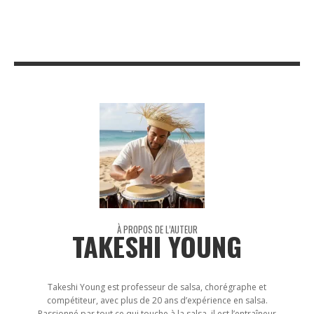
À PROPOS DE L’AUTEUR
TAKESHI YOUNG
Takeshi Young est professeur de salsa, chorégraphe et
compétiteur, avec plus de 20 ans d’expérience en salsa.
Passionné par tout ce qui touche à la salsa, il est l’entraîneur