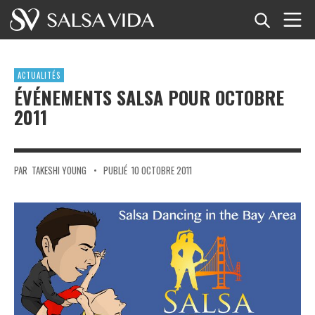
Accueil
ACTUALITÉS
Événements
ÉVÉNEMENTS SALSA POUR OCTOBRE
2011
Actualités
Articles
PAR
TAKESHI YOUNG
•
PUBLIÉ
10 OCTOBRE 2011
Vidéos
Glossaire
Boutique
TuneTempo