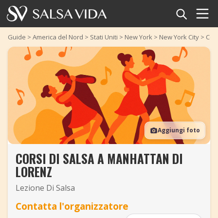
Home
Guide
>
America del Nord
>
Stati Uniti
>
New York
>
New York City
>
Cors
Eventi
Notizie
Articoli
Aggiungi foto
Video
CORSI DI SALSA A MANHATTAN DI
Glossario della salsa
LORENZ
Negozio
Lezione Di Salsa
Contatta l'organizzatore
TuneTempo