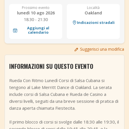
+
Aggiungi evento
Prossimo evento
Località
lunedì 10 ago 2026
Oakland
18:30 - 21:30
Indicazioni stradali
Aggiungi al
calendario
Suggerisci una modifica
INFORMAZIONI SU QUESTO EVENTO
Rueda Con Ritmo Lunedì Corsi di Salsa Cubana si
tengono al Lake Merritt Dance di Oakland. La serata
include corsi di Salsa Cubana e Rueda de Casino a
diversi livelli, seguiti da una breve sessione di pratica di
danza aperta chiamata Fiestecita.
Il primo blocco di corsi si svolge dalle 18:30 alle 19:30, il
secondo blocco di corsi dalle 19:45 alle 20:45, e la