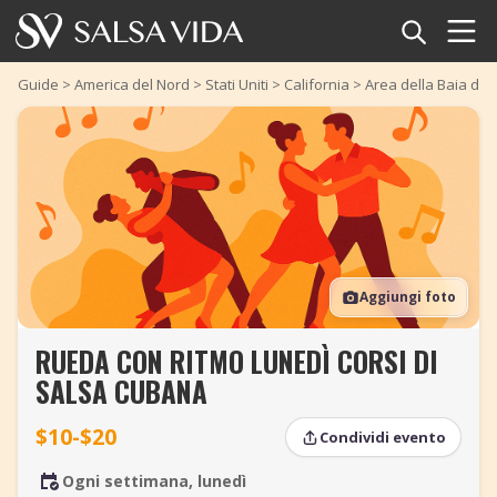
Home
Guide
>
America del Nord
>
Stati Uniti
>
California
>
Area della Baia di 
Eventi
Notizie
Articoli
Aggiungi foto
Video
RUEDA CON RITMO LUNEDÌ CORSI DI
Glossario della salsa
SALSA CUBANA
Negozio
$10-$20
Condividi evento
TuneTempo
Ogni settimana, lunedì