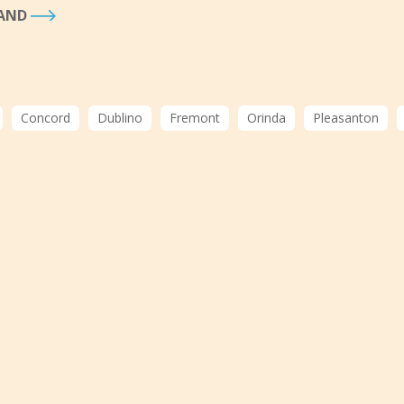
LAND
Concord
Dublino
Fremont
Orinda
Pleasanton