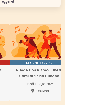
reggerle!
LEZIONE E SOCIAL
LEZIONE E SOCIAL D
n
Rueda Con Ritmo Lunedì
In Lak’ech Dance
Corsi di Salsa Cubana
Livello Principia
lunedì 10 ago 2026
lunedì 10 ago
Oakland
Oakla