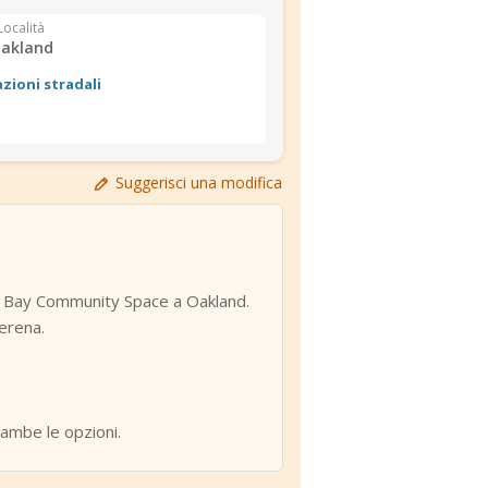
Località
akland
azioni stradali
Suggerisci una modifica
st Bay Community Space a Oakland.
Serena.
rambe le opzioni.