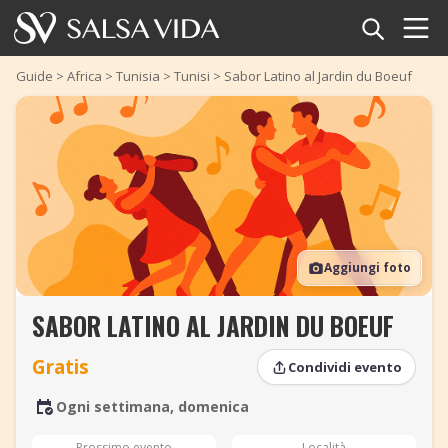
Home
Guide
>
Africa
>
Tunisia
>
Tunisi
>
Sabor Latino al Jardin du Boeuf
Eventi
Notizie
Articoli
Aggiungi foto
Video
SABOR LATINO AL JARDIN DU BOEUF
Glossario della salsa
Gratis
Condividi evento
Negozio
Ogni settimana, domenica
TuneTempo
Prossimo evento
Località