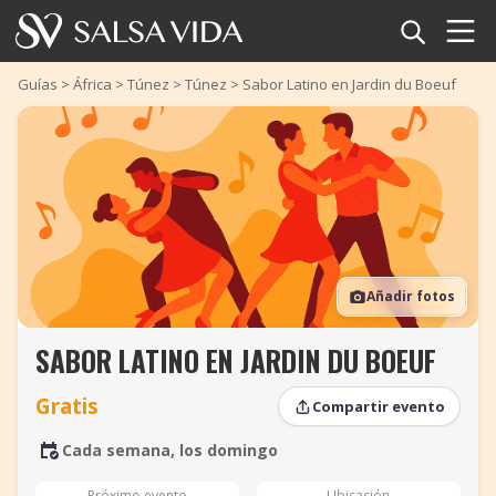
Inicio
Guías
>
África
>
Túnez
>
Túnez
>
Sabor Latino en Jardin du Boeuf
Eventos
Noticias
Artículos
Añadir fotos
Videos
SABOR LATINO EN JARDIN DU BOEUF
Glosario
Gratis
Compartir evento
Tienda
Cada semana, los domingo
TuneTempo
Próximo evento
Ubicación