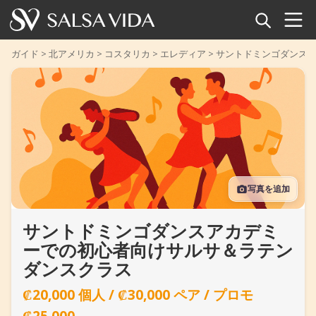
ホーム
ガイド
>
北アメリカ
>
コスタリカ
>
エレディア
>
サントドミンゴダンス
イベント
ニュース
記事
写真を追加
動画
サントドミンゴダンスアカデミ
サルサ用語集
ーでの初心者向けサルサ＆ラテン
ショップ
ダンスクラス
₡20,000 個人 / ₡30,000 ペア / プロモ
TuneTempo
₡25,000