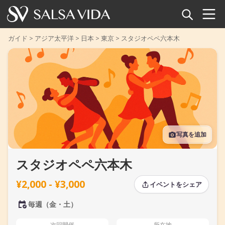
ホーム
ガイド
>
アジア太平洋
>
日本
>
東京
>
スタジオペペ六本木
イベント
ニュース
記事
写真を追加
動画
スタジオペペ六本木
サルサ用語集
¥2,000 - ¥3,000
イベントをシェア
ショップ
毎週（金・土）
TuneTempo
次回開催
所在地