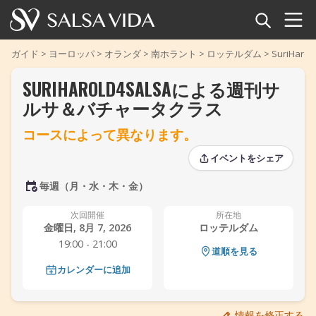
ホーム
ガイド
>
ヨーロッパ
>
オランダ
>
南ホラント
>
ロッテルダム
>
SuriHa
SURIHAROLD4SALSAによる週刊サ
イベント
ルサ＆バチャータクラス
ニュース
コースによって異なります。
記事
イベントをシェア
‹
‹
›
›
毎週（月・水・木・金）
動画
次回開催
所在地
サルサ用語集
金曜日, 8月 7, 2026
ロッテルダム
19:00 - 21:00
道順を見る
ショップ
カレンダーに追加
TuneTempo
情報を修正する