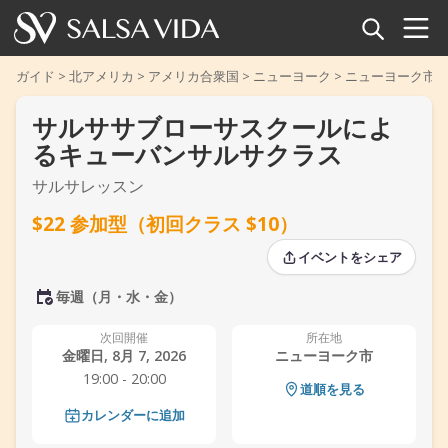
ホーム
ガイド
>
北アメリカ
>
アメリカ合衆国
>
ニューヨーク
>
ニューヨーク市
サルササブローサスクールによ
イベント
るキューバンサルサクラス
ニュース
サルサレッスン
$22 参加型（初回クラス $10）
記事
‹
‹
›
›
イベントをシェア
動画
毎週（月・水・金）
サルサ用語集
次回開催
所在地
金曜日, 8月 7, 2026
ニューヨーク市
ショップ
19:00 - 20:00
道順を見る
カレンダーに追加
TuneTempo