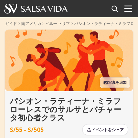
ホーム
ガイド
>
南アメリカ
>
ペルー
>
リマ
>
パシオン・ラティーナ・ミラフロ
イベント
ニュース
記事
写真を追加
動画
パシオン・ラティーナ・ミラフ
サルサ用語集
ローレスでのサルサとバチャー
ショップ
タ初心者クラス
S/55 - S/505
TuneTempo
イベントをシェア