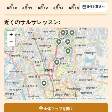
月
火
水
木
金
土
日
+
イベントを追加
日付を選択
8月 10
8月 11
8月 12
8月 13
8月 14
8月 15
8月 16
近くのサルサレッスン:
+
−
Leaflet
|
© OpenStreetMap contributors | Location data ©
GeoNames
全体マップを開く