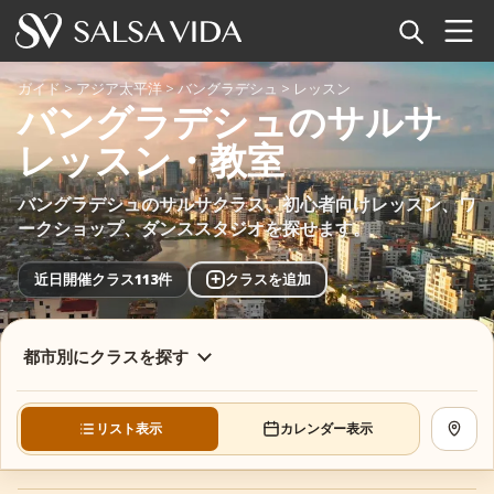
ホーム
ガイド
>
アジア太平洋
>
バングラデシュ
>
レッスン
バングラデシュのサルサ
イベント
レッスン・教室
ニュース
バングラデシュのサルサクラス、初心者向けレッスン、ワ
ークショップ、ダンススタジオを探せます。
記事
+
近日開催クラス113件
クラスを追加
動画
サルサ用語集
都市別にクラスを探す
ショップ
リスト表示
カレンダー表示
地図を
TuneTempo