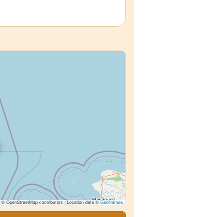
© OpenStreetMap contributors | Location data ©
GeoNames