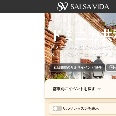
ガイド
>
カリブ海
>
ドミニカ共和国
ドミニカ共
ドミニカ共和国のサルサダン
スティバルをチェックできま
近日開催のサルサイベント19件
+
都市別にイベントを探す
サルサレッスンを表示