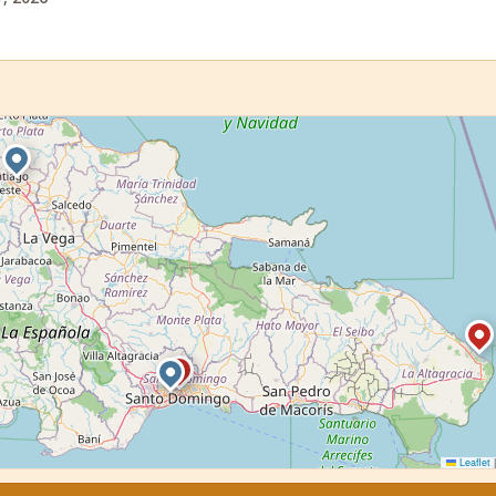
Leaflet
|