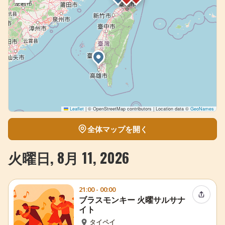
Leaflet
|
© OpenStreetMap contributors | Location data ©
GeoNames
全体マップを開く
火曜日, 8月 11, 2026
21:00 - 00:00
イベン
ブラスモンキー 火曜サルサナ
イト
タイペイ