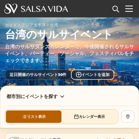
ホーム
ガイド
>
アジア太平洋
>
台湾
台湾のサルサイベント
イベント
台湾のサルサダンスカレンダーで、今後開催されるサルサ
ニュース
イベント、パーティー、ソーシャル、フェスティバルをチ
ェックできます。
記事
+
近日開催のサルサイベント50件
イベントを追加
動画
都市別にイベントを探す
サルサ用語集
ショップ
リスト表示
カレンダー表示
地図を
TuneTempo