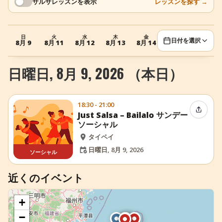
サルサレッスンを表示
レッスンを探す
→
+
イベントを追加
日
火
水
木
金
日
火
日付を選択
8月 9
8月 11
8月 12
8月 13
8月 14
8月 16
8月 18
日曜日, 8月 9, 2026 （本日）
18:30 - 21:00
イベン
Just Salsa – Bailalo サンデー
ソーシャル
タイペイ
日曜日, 8月 9, 2026
ソーシャル
近くのイベント
+
−