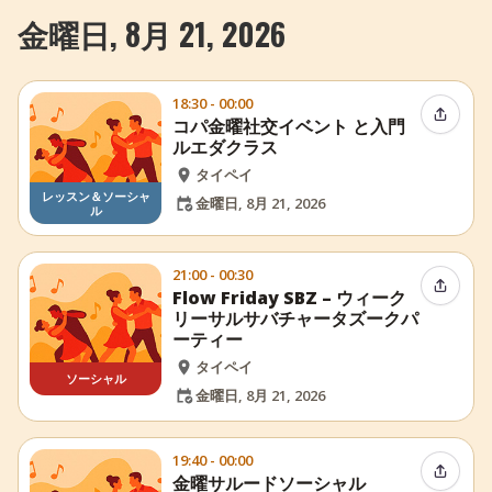
金曜日, 8月 21, 2026
18:30 - 00:00
イベン
コパ金曜社交イベント と入門
ルエダクラス
タイペイ
レッスン＆ソーシャ
金曜日, 8月 21, 2026
ル
21:00 - 00:30
イベン
Flow Friday SBZ – ウィーク
リーサルサバチャータズークパ
ーティー
タイペイ
ソーシャル
金曜日, 8月 21, 2026
19:40 - 00:00
イベン
金曜サルードソーシャル