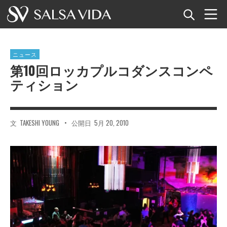
ホーム
ニュース
イベント
第10回ロッカプルコダンスコンペ
ティション
ニュース
記事
文
TAKESHI YOUNG
•
公開日
5月 20, 2010
動画
サルサ用語集
ショップ
TuneTempo