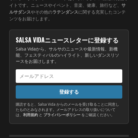
イトです。ニュースやイベント、音楽、健康、旅行など、
サ
ルサダンス
やその他の
ラテンダンス
に関する充実したコンテ
ンツをお届けします。
SALSA VIDAニュースレターに登録する
Salsa Vidaから、サルサのニュースや最新情報、新機
能、フェスティバルのハイライト、新しいダンスリソ
ースをお届けします。
メ
ー
ル
登録する
ア
ド
購読すると、Salsa Vida からのメールを受け取ることに同意し
たものとみなされます。メールアドレスの取り扱いについて
レ
は、
利用規約
と
プライバシーポリシー
をご確認ください。
ス