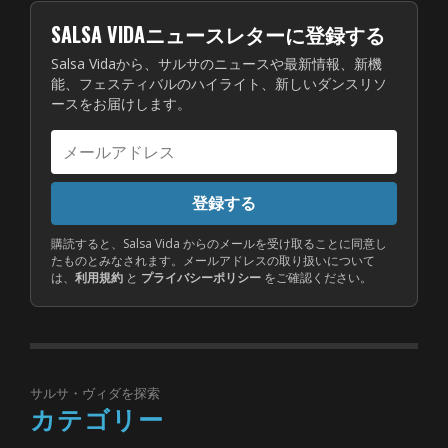
SALSA VIDAニュースレターに登録する
Salsa Vidaから、サルサのニュースや最新情報、新機
能、フェスティバルのハイライト、新しいダンスリソ
ースをお届けします。
メ
ー
ル
登録する
ア
ド
購読すると、Salsa Vida からのメールを受け取ることに同意し
たものとみなされます。メールアドレスの取り扱いについて
レ
は、
利用規約
と
プライバシーポリシー
をご確認ください。
ス
サルサ・ヴィダを探索
カテゴリー