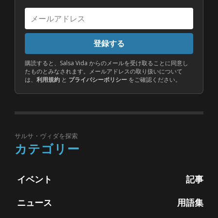
メ
ー
ル
登録する
ア
ド
購読すると、Salsa Vida からのメールを受け取ることに同意し
たものとみなされます。メールアドレスの取り扱いについて
レ
は、
利用規約
と
プライバシーポリシー
をご確認ください。
ス
サルサ・ヴィダを探索
カテゴリー
イベント
記事
ニュース
用語集