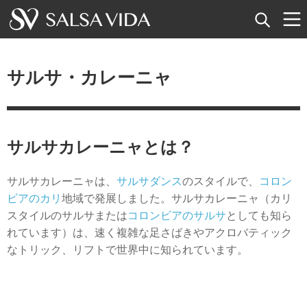
ホーム
サルサ・カレーニャ
イベント
ニュース
サルサカレーニャとは？
記事
サルサカレーニャは、
サルサダンス
のスタイルで、
コロン
動画
ビアのカリ
地域で発展しました。サルサカレーニャ（カリ
スタイルのサルサまたは
コロンビアのサルサ
としても知ら
サルサ用語集
れています）は、速く複雑な足さばきやアクロバティック
なトリック、リフトで世界中に知られています。
ショップ
TuneTempo