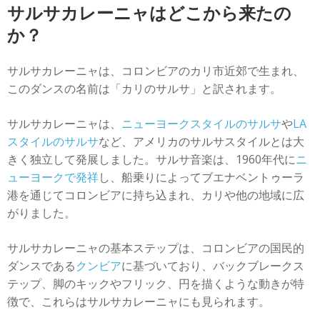
サルサカレーニャはどこから来たの
+
イベントを追加
か？
サルサカレーニャは、コロンビアのカリ市近郊で生まれ、
このダンスの名前は「カリのサルサ」と訳されます。
サルサカレーニャは、
ニューヨークスタイルのサルサ
や
LA
スタイルのサルサ
など、アメリカのサルサスタイルとは大
きく独立して発展しました。サルサ音楽は、1960年代に
ニ
ューヨークで発祥
し、船乗りによってブエナベントゥーラ
港を通じてコロンビアに持ち込まれ、カリや他の地域に広
がりました。
サルサカレーニャの基本ステップは、コロンビアの国民的
ダンスである
クンビア
に基づいており、バックブレークス
テップ、脚のキックやフリック、円を描くような動きが特
徴で、これらはサルサカレーニャにも見られます。