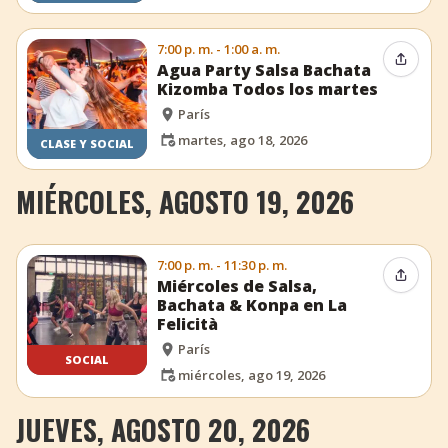
7:00 p. m. - 1:00 a. m.
Compar
Agua Party Salsa Bachata
Kizomba Todos los martes
París
martes, ago 18, 2026
CLASE Y SOCIAL
MIÉRCOLES, AGOSTO 19, 2026
7:00 p. m. - 11:30 p. m.
Compar
Miércoles de Salsa,
Bachata & Konpa en La
Felicità
París
SOCIAL
miércoles, ago 19, 2026
JUEVES, AGOSTO 20, 2026