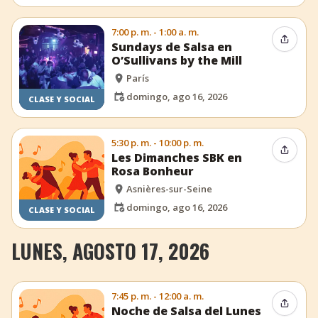
7:00 p. m. - 1:00 a. m.
Compar
Sundays de Salsa en
O’Sullivans by the Mill
París
domingo, ago 16, 2026
CLASE Y SOCIAL
5:30 p. m. - 10:00 p. m.
Compar
Les Dimanches SBK en
Rosa Bonheur
Asnières-sur-Seine
domingo, ago 16, 2026
CLASE Y SOCIAL
LUNES, AGOSTO 17, 2026
7:45 p. m. - 12:00 a. m.
Compar
Noche de Salsa del Lunes