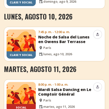
domingo, ago 9, 2026
CLASE Y SOCIAL
LUNES, AGOSTO 10, 2026
7:45 p. m. - 12:00 a. m.
Compar
Noche de Salsa del Lunes
en Owens Bar Terrasse
París
lunes, ago 10, 2026
CLASE Y SOCIAL
MARTES, AGOSTO 11, 2026
8:00 p. m. - 1:00 a. m.
Compar
Mardi Salsa Dancing en Le
Comptoir Général
París
martes, ago 11, 2026
SOCIAL