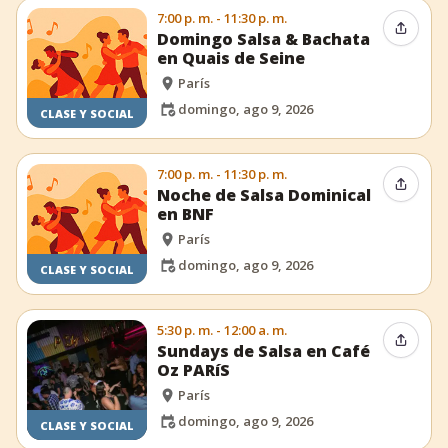
7:00 p. m. - 11:30 p. m.
Compar
Domingo Salsa & Bachata
en Quais de Seine
París
domingo, ago 9, 2026
CLASE Y SOCIAL
7:00 p. m. - 11:30 p. m.
Compar
Noche de Salsa Dominical
en BNF
París
domingo, ago 9, 2026
CLASE Y SOCIAL
5:30 p. m. - 12:00 a. m.
Compar
Sundays de Salsa en Café
Oz PARíS
París
domingo, ago 9, 2026
CLASE Y SOCIAL