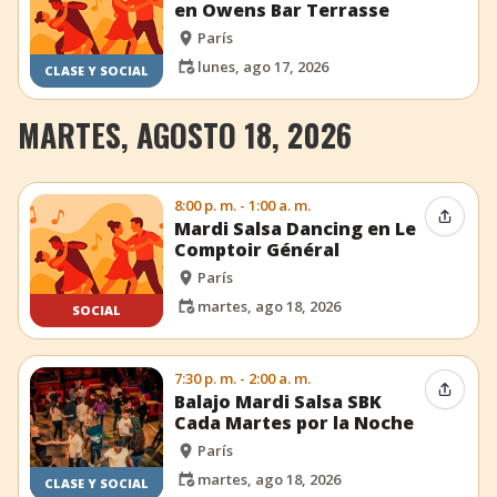
en Owens Bar Terrasse
París
lunes, ago 17, 2026
CLASE Y SOCIAL
MARTES, AGOSTO 18, 2026
8:00 p. m. - 1:00 a. m.
Compar
Mardi Salsa Dancing en Le
Comptoir Général
París
martes, ago 18, 2026
SOCIAL
7:30 p. m. - 2:00 a. m.
Compar
Balajo Mardi Salsa SBK
Cada Martes por la Noche
París
martes, ago 18, 2026
CLASE Y SOCIAL