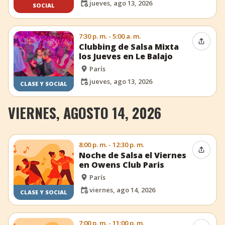
jueves, ago 13, 2026
SOCIAL
7:30 p. m. - 5:00 a. m.
Compar
Clubbing de Salsa Mixta
los Jueves en Le Balajo
París
jueves, ago 13, 2026
CLASE Y SOCIAL
VIERNES, AGOSTO 14, 2026
8:00 p. m. - 12:30 p. m.
Compar
Noche de Salsa el Viernes
en Owens Club Paris
París
viernes, ago 14, 2026
CLASE Y SOCIAL
7:00 p. m. - 11:00 p. m.