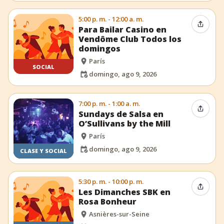
5:00 p. m. - 12:00 a. m.
Compar
Para Bailar Casino en
Vendôme Club Todos los
domingos
París
SOCIAL
domingo, ago 9, 2026
7:00 p. m. - 1:00 a. m.
Compar
Sundays de Salsa en
O’Sullivans by the Mill
París
domingo, ago 9, 2026
CLASE Y SOCIAL
5:30 p. m. - 10:00 p. m.
Compar
Les Dimanches SBK en
Rosa Bonheur
Asnières-sur-Seine