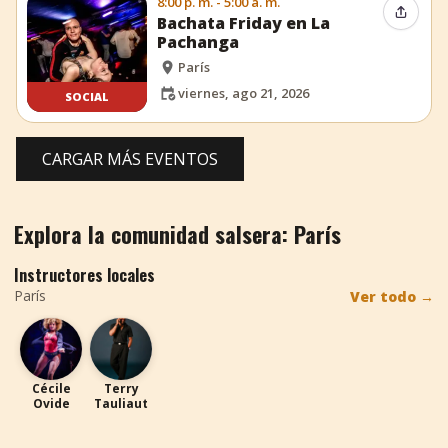
8:00 p. m. - 5:00 a. m.
Compar
Bachata Friday en La
Pachanga
París
viernes, ago 21, 2026
SOCIAL
CARGAR MÁS EVENTOS
Explora la comunidad salsera: París
Instructores locales
París
Ver todo
→
CO
TT
Cécile
Terry
Ovide
Tauliaut