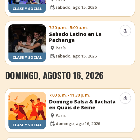
sábado, ago 15, 2026
CLASE Y SOCIAL
7:30 p. m. - 5:00 a. m.
Compar
Sabado Latino en La
Pachanga
París
sábado, ago 15, 2026
CLASE Y SOCIAL
DOMINGO, AGOSTO 16, 2026
7:00 p. m. - 11:30 p. m.
Compar
Domingo Salsa & Bachata
en Quais de Seine
París
domingo, ago 16, 2026
CLASE Y SOCIAL