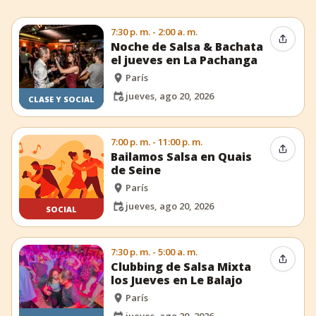
7:30 p. m. - 2:00 a. m.
Compar
Noche de Salsa & Bachata
el jueves en La Pachanga
París
jueves, ago 20, 2026
CLASE Y SOCIAL
7:00 p. m. - 11:00 p. m.
Compar
Bailamos Salsa en Quais
de Seine
París
jueves, ago 20, 2026
SOCIAL
7:30 p. m. - 5:00 a. m.
Compar
Clubbing de Salsa Mixta
los Jueves en Le Balajo
París