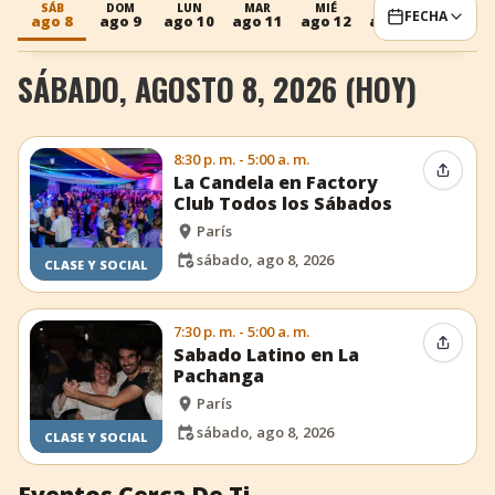
SÁB
DOM
LUN
MAR
MIÉ
JUE
VIE
FECHA
ago 8
ago 9
ago 10
ago 11
ago 12
ago 13
ago 14
+
Añadir evento
SÁBADO, AGOSTO 8, 2026 (HOY)
8:30 p. m. - 5:00 a. m.
Compar
La Candela en Factory
Club Todos los Sábados
París
sábado, ago 8, 2026
CLASE Y SOCIAL
7:30 p. m. - 5:00 a. m.
Compar
Sabado Latino en La
Pachanga
París
sábado, ago 8, 2026
CLASE Y SOCIAL