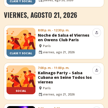
jueves, ago 20, 2026
CLASE Y SOCIAL
VIERNES, AGOSTO 21, 2026
8:00 p. m. - 12:30 p. m.
Compar
Noche de Salsa el Viernes
en Owens Club Paris
París
viernes, ago 21, 2026
CLASE Y SOCIAL
7:00 p. m. - 11:00 p. m.
Compar
Kalinago Party – Salsa
Cubana en Seine Todos los
viernes
París
SOCIAL
viernes, ago 21, 2026