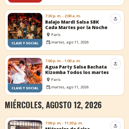
7:30 p. m. - 2:00 a. m.
Compar
Balajo Mardi Salsa SBK
Cada Martes por la Noche
París
martes, ago 11, 2026
CLASE Y SOCIAL
7:00 p. m. - 1:00 a. m.
Compar
Agua Party Salsa Bachata
Kizomba Todos los martes
París
martes, ago 11, 2026
CLASE Y SOCIAL
MIÉRCOLES, AGOSTO 12, 2026
7:00 p. m. - 11:30 p. m.
Compar
Miércoles de Salsa,