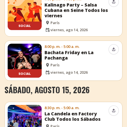
Compar
Kalinago Party – Salsa
Cubana en Seine Todos los
viernes
París
SOCIAL
viernes, ago 14, 2026
8:00 p. m. - 5:00 a. m.
Compar
Bachata Friday en La
Pachanga
París
viernes, ago 14, 2026
SOCIAL
SÁBADO, AGOSTO 15, 2026
8:30 p. m. - 5:00 a. m.
Compar
La Candela en Factory
Club Todos los Sábados
París