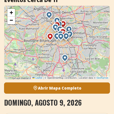
Eventos Cerca De Ti
+
−
Leaflet
|
© OpenStreetMap contributors | Location data ©
GeoNames
Abrir Mapa Completo
DOMINGO, AGOSTO 9, 2026