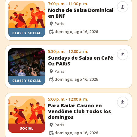
7:00 p. m. - 11:30 p. m.
Compar
Noche de Salsa Dominical
en BNF
París
domingo, ago 16, 2026
CLASE Y SOCIAL
5:30 p. m. - 12:00 a. m.
Compar
Sundays de Salsa en Café
Oz PARíS
París
domingo, ago 16, 2026
CLASE Y SOCIAL
5:00 p. m. - 12:00 a. m.
Compar
Para Bailar Casino en
Vendôme Club Todos los
domingos
París
SOCIAL
domingo, ago 16, 2026