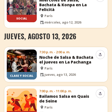
Bachata & Konpa en La
Felicità
París
SOCIAL
miércoles, ago 12, 2026
JUEVES, AGOSTO 13, 2026
7:30 p. m. - 2:00 a. m.
Compar
Noche de Salsa & Bachata
el jueves en La Pachanga
París
jueves, ago 13, 2026
CLASE Y SOCIAL
7:00 p. m. - 11:00 p. m.
Compar
Bailamos Salsa en Quais
de Seine
París