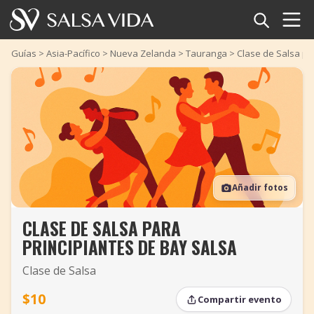
Inicio
Guías
>
Asia-Pacífico
>
Nueva Zelanda
>
Tauranga
>
Clase de Salsa pa
Eventos
Noticias
Artículos
Añadir fotos
Videos
CLASE DE SALSA PARA
Glosario
PRINCIPIANTES DE BAY SALSA
Tienda
Clase de Salsa
TuneTempo
$10
Compartir evento